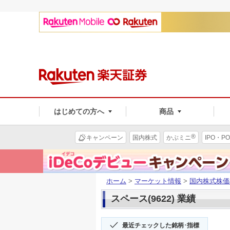
はじめての方へ
商品
®
キャンペーン
国内株式
かぶミニ
IPO・PO
ホーム
>
マーケット情報
>
国内株式株価
スペース(9622) 業績
最近チェックした銘柄･指標