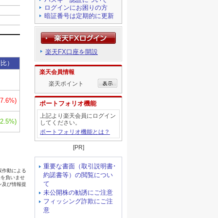
ログインにお困りの方
暗証番号は定期的に更新
楽天FX口座を開設
楽天会員情報
楽天ポイント
ポートフォリオ機能
上記より楽天会員にログイン
してください。
ポートフォリオ機能とは？
[PR]
重要な書面（取引説明書･
約諾書等）の閲覧につい
て
未公開株の勧誘にご注意
フィッシング詐欺にご注
意