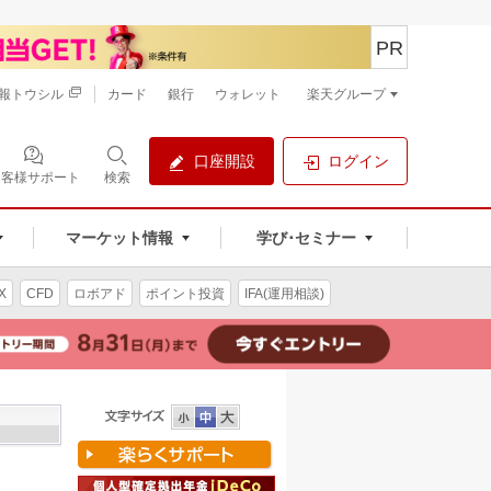
PR
報トウシル
カード
銀行
ウォレット
楽天グループ
口座開設
ログイン
お客様サポート
検索
マーケット情報
学び･セミナー
X
CFD
ロボアド
ポイント投資
IFA(運用相談)