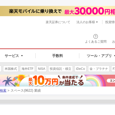
楽天証券について
法人のお客様
投資情
よくあるご質問
サービス
手数料
ツール・アプリ
米国株式
海外ETF
NISA
投資信託・積立
iDeCo
金・プラチナ
F
検索
> スペース(9622) 業績