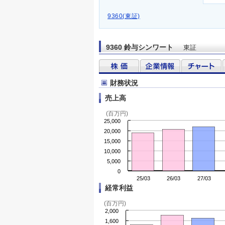
9360(東証)
9360 鈴与シンワート
東証