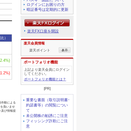
ログインにお困りの方
暗証番号は定期的に更新
楽天FX口座を開設
楽天会員情報
楽天ポイント
ポートフォリオ機能
上記より楽天会員にログイン
してください。
ポートフォリオ機能とは？
[PR]
重要な書面（取引説明書･
約諾書等）の閲覧につい
て
未公開株の勧誘にご注意
フィッシング詐欺にご注
意