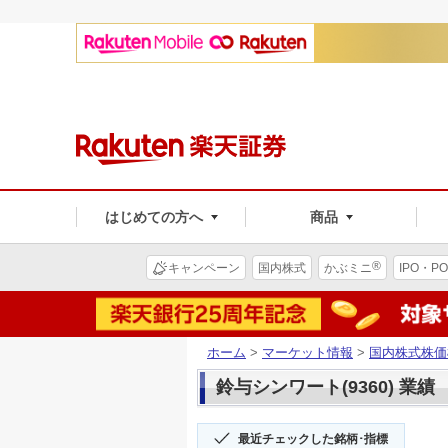
はじめての方へ
商品
®
キャンペーン
国内株式
かぶミニ
IPO・PO
ホーム
>
マーケット情報
>
国内株式株価
鈴与シンワート(9360) 業績
最近チェックした銘柄･指標