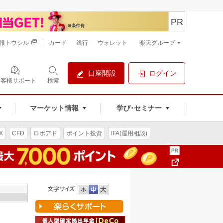
PR
報トウシル
カード
銀行
ウォレット
楽天グループ
口座開設
ログイン
お客様サポート
検索
マーケット情報
学び･セミナー
X
CFD
ロボアド
ポイント投資
IFA(運用相談)