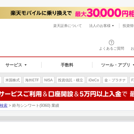
楽天証券について
法人のお客様
投資情
よくあるご質問
サービス
手数料
ツール・アプリ
米国株式
海外ETF
NISA
投資信託・積立
iDeCo
金・プラチナ
F
検索
> 鈴与シンワート(9360) 業績