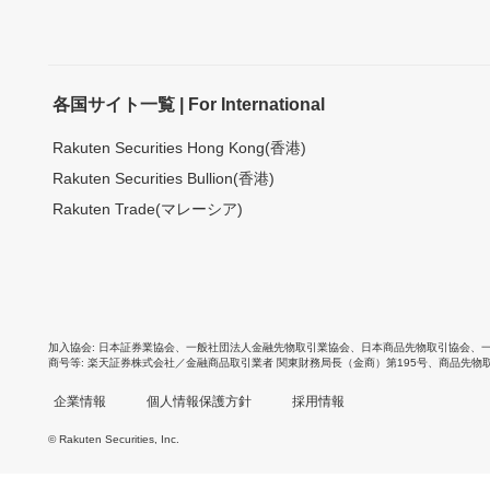
各国サイト一覧 | For International
Rakuten Securities Hong Kong(香港)
Rakuten Securities Bullion(香港)
Rakuten Trade(マレーシア)
加入協会
日本証券業協会
、
一般社団法人金融先物取引業協会
、
日本商品先物取引協会
、
商号等
楽天証券株式会社／金融商品取引業者 関東財務局長（金商）第195号、商品先物
企業情報
個人情報保護方針
採用情報
© Rakuten Securities, Inc.