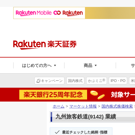
はじめての方へ
商品
®
キャンペーン
国内株式
かぶミニ
IPO・PO
米
ホーム
>
マーケット情報
>
国内株式株価検索
九州旅客鉄道(9142) 業績
最近チェックした銘柄･指標