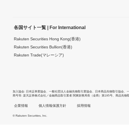
各国サイト一覧 | For International
Rakuten Securities Hong Kong(香港)
Rakuten Securities Bullion(香港)
Rakuten Trade(マレーシア)
加入協会
日本証券業協会
、
一般社団法人金融先物取引業協会
、
日本商品先物取引協会
、
商号等
楽天証券株式会社／金融商品取引業者 関東財務局長（金商）第195号、商品先物
企業情報
個人情報保護方針
採用情報
© Rakuten Securities, Inc.