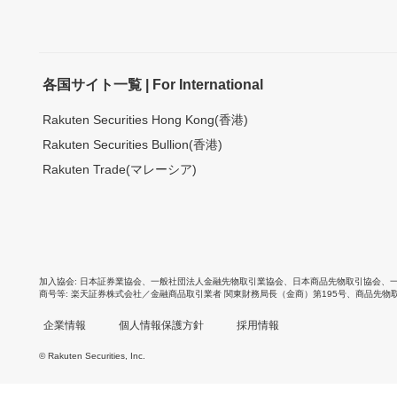
各国サイト一覧 | For International
Rakuten Securities Hong Kong(香港)
Rakuten Securities Bullion(香港)
Rakuten Trade(マレーシア)
加入協会
日本証券業協会
、
一般社団法人金融先物取引業協会
、
日本商品先物取引協会
、
商号等
楽天証券株式会社／金融商品取引業者 関東財務局長（金商）第195号、商品先物
企業情報
個人情報保護方針
採用情報
© Rakuten Securities, Inc.