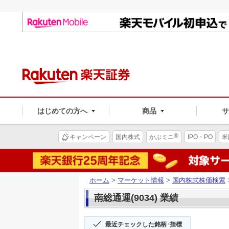
はじめての方へ
商品
®
キャンペーン
国内株式
かぶミニ
IPO・PO
米
ホーム
>
マーケット情報
>
国内株式株価検索
南総通運(9034) 業績
最近チェックした銘柄･指標