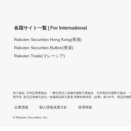
各国サイト一覧 | For International
Rakuten Securities Hong Kong(香港)
Rakuten Securities Bullion(香港)
Rakuten Trade(マレーシア)
加入協会
日本証券業協会
、
一般社団法人金融先物取引業協会
、
日本商品先物取引協会
、
商号等
楽天証券株式会社／金融商品取引業者 関東財務局長（金商）第195号、商品先物
企業情報
個人情報保護方針
採用情報
© Rakuten Securities, Inc.