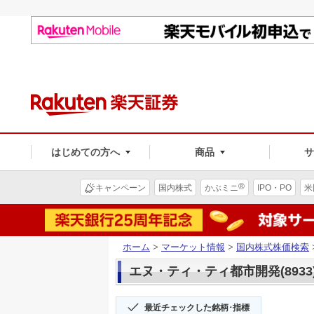
はじめての方へ
商品
®
キャンペーン
国内株式
かぶミニ
IPO・PO
米
ホーム
>
マーケット情報
>
国内株式株価検索
エヌ・ティ・ティ都市開発(8933
最近チェックした銘柄･指標