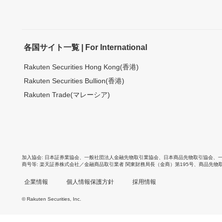
各国サイト一覧 | For International
Rakuten Securities Hong Kong(香港)
Rakuten Securities Bullion(香港)
Rakuten Trade(マレーシア)
加入協会
日本証券業協会
、
一般社団法人金融先物取引業協会
、
日本商品先物取引協会
、
商号等
楽天証券株式会社／金融商品取引業者 関東財務局長（金商）第195号、商品先物
企業情報
個人情報保護方針
採用情報
© Rakuten Securities, Inc.