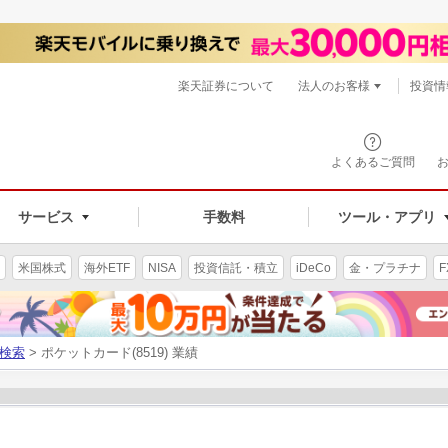
楽天証券について
法人のお客様
投資情
よくあるご質問
サービス
手数料
ツール・アプリ
米国株式
海外ETF
NISA
投資信託・積立
iDeCo
金・プラチナ
F
検索
> ポケットカード(8519) 業績