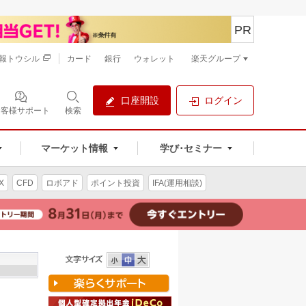
PR
報トウシル
カード
銀行
ウォレット
楽天グループ
口座開設
ログイン
お客様サポート
検索
マーケット情報
学び･セミナー
X
CFD
ロボアド
ポイント投資
IFA(運用相談)