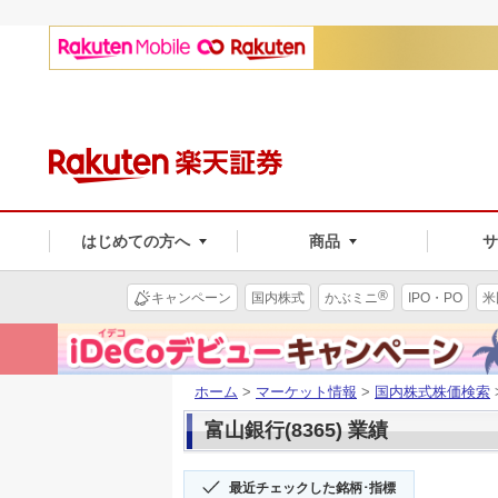
はじめての方へ
商品
®
キャンペーン
国内株式
かぶミニ
IPO・PO
米
ホーム
>
マーケット情報
>
国内株式株価検索
富山銀行(8365) 業績
最近チェックした銘柄･指標