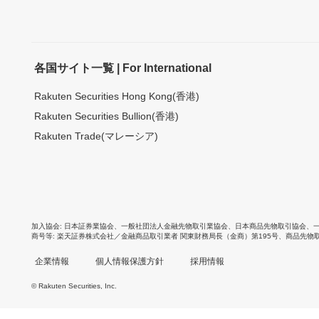
各国サイト一覧 | For International
Rakuten Securities Hong Kong(香港)
Rakuten Securities Bullion(香港)
Rakuten Trade(マレーシア)
加入協会
日本証券業協会
、
一般社団法人金融先物取引業協会
、
日本商品先物取引協会
、
商号等
楽天証券株式会社／金融商品取引業者 関東財務局長（金商）第195号、商品先物
企業情報
個人情報保護方針
採用情報
© Rakuten Securities, Inc.