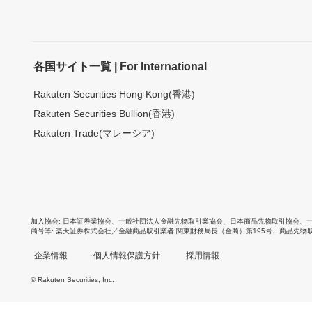
各国サイト一覧 | For International
Rakuten Securities Hong Kong(香港)
Rakuten Securities Bullion(香港)
Rakuten Trade(マレーシア)
加入協会
日本証券業協会
、
一般社団法人金融先物取引業協会
、
日本商品先物取引協会
、
商号等
楽天証券株式会社／金融商品取引業者 関東財務局長（金商）第195号、商品先物
企業情報
個人情報保護方針
採用情報
© Rakuten Securities, Inc.