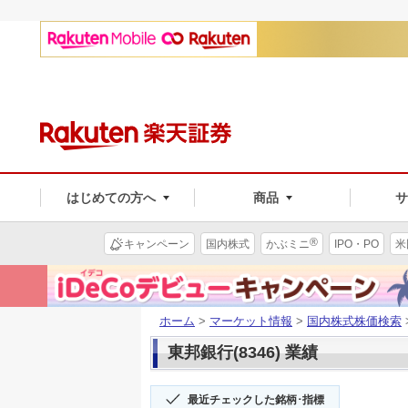
はじめての方へ
商品
®
キャンペーン
国内株式
かぶミニ
IPO・PO
米
ホーム
>
マーケット情報
>
国内株式株価検索
東邦銀行(8346) 業績
最近チェックした銘柄･指標