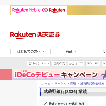
はじめての方へ
商品
®
キャンペーン
国内株式
かぶミニ
IPO・PO
米
ホーム
>
マーケット情報
>
国内株式株価検索
武蔵野銀行(8336) 業績
最近チェックした銘柄･指標