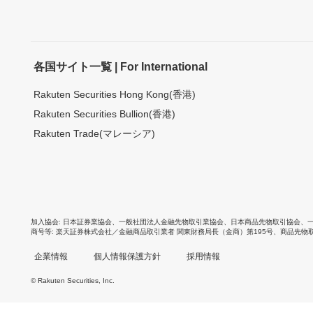
各国サイト一覧 | For International
Rakuten Securities Hong Kong(香港)
Rakuten Securities Bullion(香港)
Rakuten Trade(マレーシア)
加入協会
日本証券業協会
、
一般社団法人金融先物取引業協会
、
日本商品先物取引協会
、
商号等
楽天証券株式会社／金融商品取引業者 関東財務局長（金商）第195号、商品先物
企業情報
個人情報保護方針
採用情報
© Rakuten Securities, Inc.