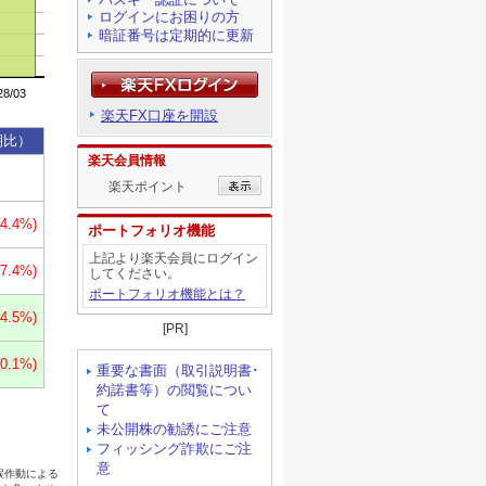
ログインにお困りの方
暗証番号は定期的に更新
楽天FX口座を開設
楽天会員情報
楽天ポイント
ポートフォリオ機能
上記より楽天会員にログイン
してください。
ポートフォリオ機能とは？
[PR]
重要な書面（取引説明書･
約諾書等）の閲覧につい
て
未公開株の勧誘にご注意
フィッシング詐欺にご注
意