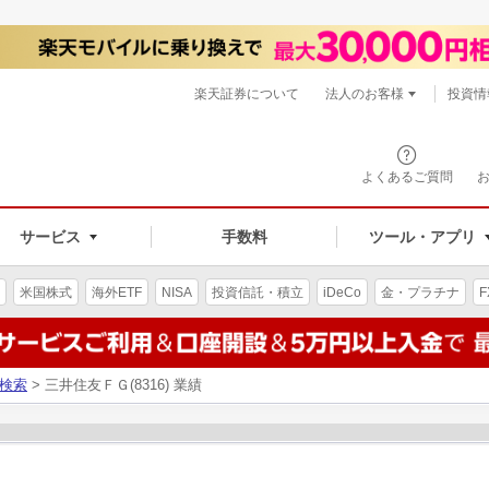
楽天証券について
法人のお客様
投資情
よくあるご質問
サービス
手数料
ツール・アプリ
米国株式
海外ETF
NISA
投資信託・積立
iDeCo
金・プラチナ
F
検索
> 三井住友ＦＧ(8316) 業績