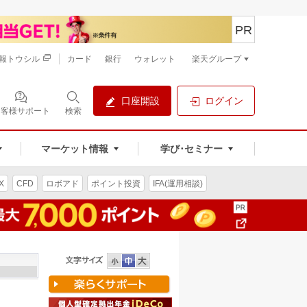
PR
報トウシル
カード
銀行
ウォレット
楽天グループ
口座開設
ログイン
お客様サポート
検索
マーケット情報
学び･セミナー
X
CFD
ロボアド
ポイント投資
IFA(運用相談)