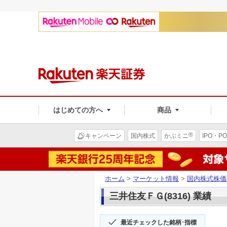
はじめての方へ
商品
®
キャンペーン
国内株式
かぶミニ
IPO・PO
ホーム
>
マーケット情報
>
国内株式株価
三井住友ＦＧ(8316) 業績
最近チェックした銘柄･指標