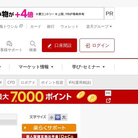
PR
報トウシル
カード
銀行
ウォレット
楽天グループ
口座開設
ログイン
お客様サポート
検索
マーケット情報
学び･セミナー
X
CFD
ロボアド
ポイント投資
IFA(運用相談)