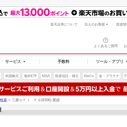
楽天証券について
法人のお客様
投資情
よくあるご質問
サービス
手数料
ツール・アプリ
米国株式
海外ETF
NISA
投資信託・積立
iDeCo
金・プラチナ
F
検索
> 三菱ＵＦＪ ＦＧ(8306) 業績
績