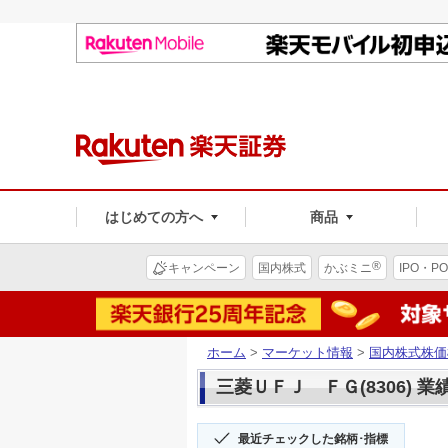
はじめての方へ
商品
®
キャンペーン
国内株式
かぶミニ
IPO・PO
ホーム
>
マーケット情報
>
国内株式株価
三菱ＵＦＪ ＦＧ(8306) 業
最近チェックした銘柄･指標