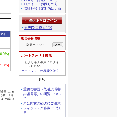
ログインにお困りの方
暗証番号は定期的に更新
楽天FX口座を開設
楽天会員情報
楽天ポイント
ポートフォリオ機能
上記より楽天会員にログイン
してください。
ポートフォリオ機能とは？
[PR]
重要な書面（取引説明書･
約諾書等）の閲覧につい
て
未公開株の勧誘にご注意
フィッシング詐欺にご注
意