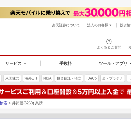
楽天証券について
法人のお客様
投資情
よくあるご質問
サービス
手数料
ツール・アプリ
米国株式
海外ETF
NISA
投資信託・積立
iDeCo
金・プラチナ
F
検索
> 井筒屋(8260) 業績