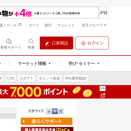
PR
報トウシル
カード
銀行
ウォレット
楽天グループ
口座開設
ログイン
お客様サポート
検索
マーケット情報
学び･セミナー
X
CFD
ロボアド
ポイント投資
IFA(運用相談)