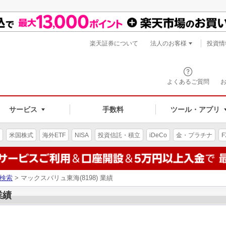
楽天証券について
法人のお客様
投資情
よくあるご質問
サービス
手数料
ツール・アプリ
米国株式
海外ETF
NISA
投資信託・積立
iDeCo
金・プラチナ
F
検索
> マックスバリュ東海(8198) 業績
業績