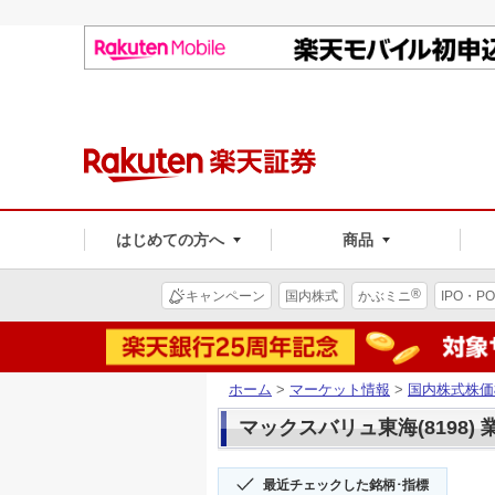
はじめての方へ
商品
®
キャンペーン
国内株式
かぶミニ
IPO・PO
ホーム
>
マーケット情報
>
国内株式株価
マックスバリュ東海(8198) 
最近チェックした銘柄･指標