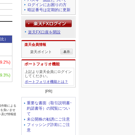
ログインにお困りの方
暗証番号は定期的に更新
楽天FX口座を開設
楽天会員情報
楽天ポイント
ポートフォリオ機能
上記より楽天会員にログイン
してください。
ポートフォリオ機能とは？
[PR]
重要な書面（取引説明書･
約諾書等）の閲覧につい
て
未公開株の勧誘にご注意
フィッシング詐欺にご注
意