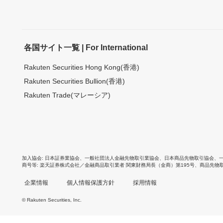
各国サイト一覧 | For International
Rakuten Securities Hong Kong(香港)
Rakuten Securities Bullion(香港)
Rakuten Trade(マレーシア)
加入協会
日本証券業協会
、
一般社団法人金融先物取引業協会
、
日本商品先物取引協会
、
商号等
楽天証券株式会社／金融商品取引業者 関東財務局長（金商）第195号、商品先物
企業情報
個人情報保護方針
採用情報
© Rakuten Securities, Inc.