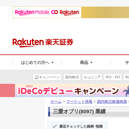
はじめての方へ
商品
®
キャンペーン
国内株式
かぶミニ
IPO・PO
米
ホーム
>
マーケット情報
>
国内株式株価検索
三愛オブリ(8097) 業績
最近チェックした銘柄･指標