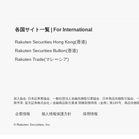
各国サイト一覧 | For International
Rakuten Securities Hong Kong(香港)
Rakuten Securities Bullion(香港)
Rakuten Trade(マレーシア)
加入協会
日本証券業協会
、
一般社団法人金融先物取引業協会
、
日本商品先物取引協会
、
商号等
楽天証券株式会社／金融商品取引業者 関東財務局長（金商）第195号、商品先物
企業情報
個人情報保護方針
採用情報
© Rakuten Securities, Inc.