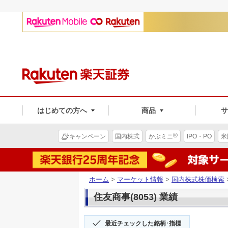
はじめての方へ
商品
®
キャンペーン
国内株式
かぶミニ
IPO・PO
米
ホーム
>
マーケット情報
>
国内株式株価検索
住友商事(8053) 業績
最近チェックした銘柄･指標