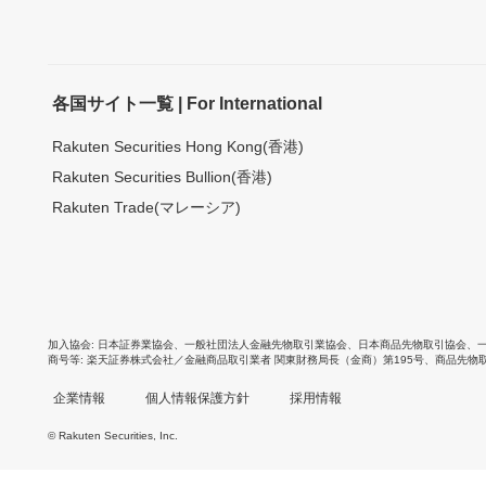
各国サイト一覧 | For International
Rakuten Securities Hong Kong(香港)
Rakuten Securities Bullion(香港)
Rakuten Trade(マレーシア)
加入協会
日本証券業協会
、
一般社団法人金融先物取引業協会
、
日本商品先物取引協会
、
商号等
楽天証券株式会社／金融商品取引業者 関東財務局長（金商）第195号、商品先物
企業情報
個人情報保護方針
採用情報
© Rakuten Securities, Inc.