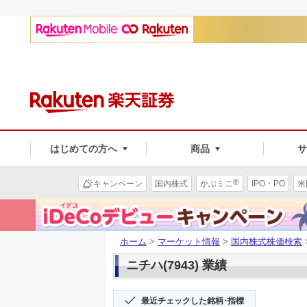
はじめての方へ
商品
®
キャンペーン
国内株式
かぶミニ
IPO・PO
米
ホーム
>
マーケット情報
>
国内株式株価検索
ニチハ(7943) 業績
最近チェックした銘柄･指標