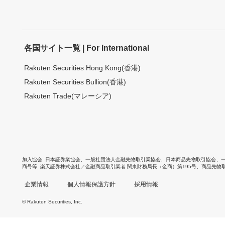
各国サイト一覧 | For International
Rakuten Securities Hong Kong(香港)
Rakuten Securities Bullion(香港)
Rakuten Trade(マレーシア)
加入協会
日本証券業協会
、
一般社団法人金融先物取引業協会
、
日本商品先物取引協会
、
商号等
楽天証券株式会社／金融商品取引業者 関東財務局長（金商）第195号、商品先物
企業情報
個人情報保護方針
採用情報
© Rakuten Securities, Inc.