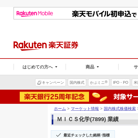
はじめての方へ
商品
®
キャンペーン
国内株式
かぶミニ
IPO・PO
米
ホーム
>
マーケット情報
>
国内株式株価検索
ＭＩＣＳ化学(7899) 業績
最近チェックした銘柄･指標