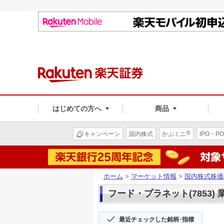
はじめての方へ
商品
®
キャンペーン
国内株式
かぶミニ
IPO・PO
ホーム
>
マーケット情報
>
国内株式株価
フード・プラネット(7853) 
最近チェックした銘柄･指標