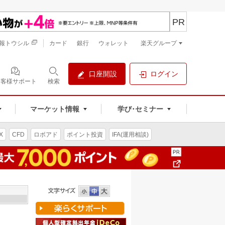
PR
報トウシル
カード
銀行
ウォレット
楽天グループ
口座開設
ログイン
お客様サポート
検索
マーケット情報
学び･セミナー
X
CFD
ロボアド
ポイント投資
IFA(運用相談)