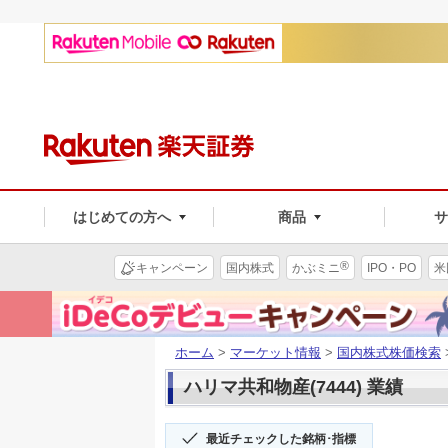
はじめての方へ
商品
®
キャンペーン
国内株式
かぶミニ
IPO・PO
米
ホーム
>
マーケット情報
>
国内株式株価検索
ハリマ共和物産(7444) 業績
最近チェックした銘柄･指標