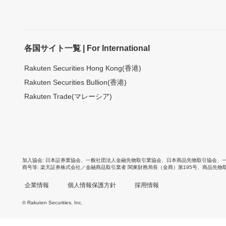
各国サイト一覧 | For International
Rakuten Securities Hong Kong(香港)
Rakuten Securities Bullion(香港)
Rakuten Trade(マレーシア)
加入協会
日本証券業協会
、
一般社団法人金融先物取引業協会
、
日本商品先物取引協会
、
商号等
楽天証券株式会社／金融商品取引業者 関東財務局長（金商）第195号、商品先物
企業情報
個人情報保護方針
採用情報
© Rakuten Securities, Inc.