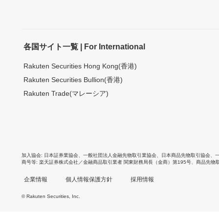
各国サイト一覧 | For International
Rakuten Securities Hong Kong(香港)
Rakuten Securities Bullion(香港)
Rakuten Trade(マレーシア)
加入協会
日本証券業協会
、
一般社団法人金融先物取引業協会
、
日本商品先物取引協会
、
商号等
楽天証券株式会社／金融商品取引業者 関東財務局長（金商）第195号、商品先物
企業情報
個人情報保護方針
採用情報
© Rakuten Securities, Inc.