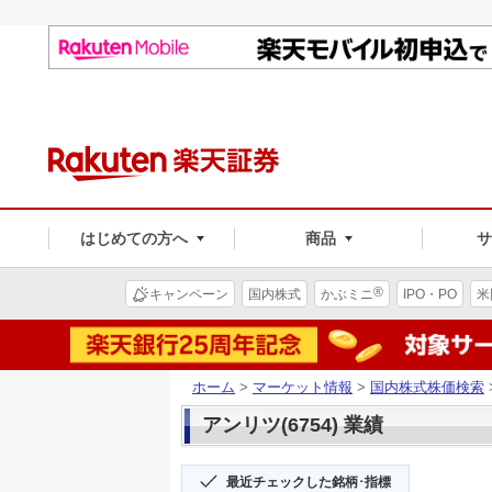
はじめての方へ
商品
®
キャンペーン
国内株式
かぶミニ
IPO・PO
米
ホーム
>
マーケット情報
>
国内株式株価検索
アンリツ(6754) 業績
最近チェックした銘柄･指標