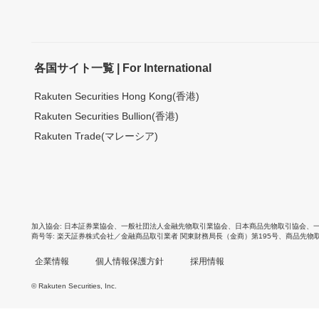
各国サイト一覧 | For International
Rakuten Securities Hong Kong(香港)
Rakuten Securities Bullion(香港)
Rakuten Trade(マレーシア)
加入協会
日本証券業協会
、
一般社団法人金融先物取引業協会
、
日本商品先物取引協会
、
商号等
楽天証券株式会社／金融商品取引業者 関東財務局長（金商）第195号、商品先物
企業情報
個人情報保護方針
採用情報
© Rakuten Securities, Inc.