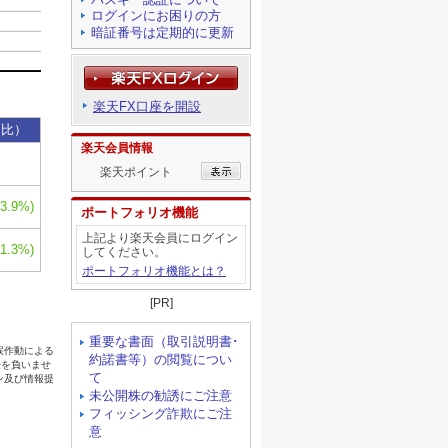
ログインにお困りの方
暗証番号は定期的に更新
楽天FX口座を開設
楽天会員情報
楽天ポイント
ポートフォリオ機能
上記より楽天会員にログイン
してください。
ポートフォリオ機能とは？
[PR]
重要な書面（取引説明書･
約諾書等）の閲覧につい
て
未公開株の勧誘にご注意
フィッシング詐欺にご注
意