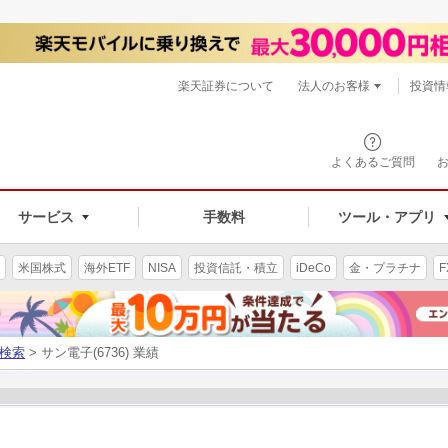
楽天証券について
法人のお客様
投資情
よくあるご質問
サービス
手数料
ツール・アプリ
米国株式
海外ETF
NISA
投資信託・積立
iDeCo
金・プラチナ
F
検索
> サン電子(6736) 業績