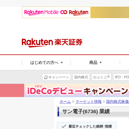
はじめての方へ
商品
®
キャンペーン
国内株式
かぶミニ
IPO・PO
ホーム
>
マーケット情報
>
国内株式株価
サン電子(6736) 業績
最近チェックした銘柄･指標