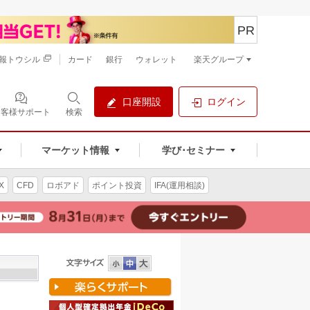
PR
報トウシル
カード
銀行
ウォレット
楽天グループ
口座開設
ログイン
お客様サポート
検索
マーケット情報
学び･セミナー
X
CFD
ロボアド
ポイント投資
IFA(運用相談)