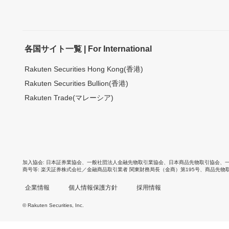
各国サイト一覧 | For International
Rakuten Securities Hong Kong(香港)
Rakuten Securities Bullion(香港)
Rakuten Trade(マレーシア)
加入協会
日本証券業協会
、
一般社団法人金融先物取引業協会
、
日本商品先物取引協会
、
商号等
楽天証券株式会社／金融商品取引業者 関東財務局長（金商）第195号、商品先物
企業情報
個人情報保護方針
採用情報
© Rakuten Securities, Inc.