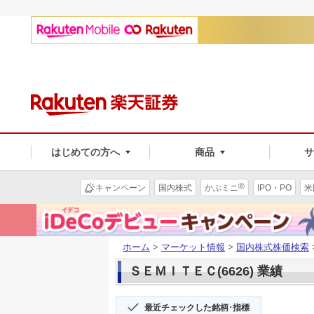
はじめての方へ
商品
®
キャンペーン
国内株式
かぶミニ
IPO・PO
米
ホーム
>
マーケット情報
>
国内株式株価検索
ＳＥＭＩＴＥＣ(6626) 業績
最近チェックした銘柄･指標