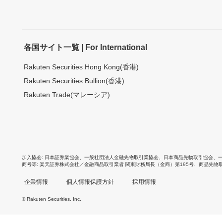
各国サイト一覧 | For International
Rakuten Securities Hong Kong(香港)
Rakuten Securities Bullion(香港)
Rakuten Trade(マレーシア)
加入協会
日本証券業協会
、
一般社団法人金融先物取引業協会
、
日本商品先物取引協会
、
商号等
楽天証券株式会社／金融商品取引業者 関東財務局長（金商）第195号、商品先物
企業情報
個人情報保護方針
採用情報
© Rakuten Securities, Inc.