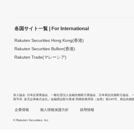
各国サイト一覧 | For International
Rakuten Securities Hong Kong(香港)
Rakuten Securities Bullion(香港)
Rakuten Trade(マレーシア)
加入協会
日本証券業協会
、
一般社団法人金融先物取引業協会
、
日本商品先物取引協会
、
商号等
楽天証券株式会社／金融商品取引業者 関東財務局長（金商）第195号、商品先物
企業情報
個人情報保護方針
採用情報
© Rakuten Securities, Inc.