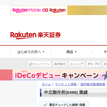
はじめての方へ
商品
®
キャンペーン
国内株式
かぶミニ
IPO・PO
米
ホーム
>
マーケット情報
>
国内株式株価検索
中北製作所(6496) 業績
最近チェックした銘柄･指標