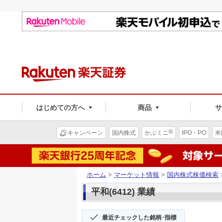
はじめての方へ
商品
®
キャンペーン
国内株式
かぶミニ
IPO・PO
米
ホーム
>
マーケット情報
>
国内株式株価検索
平和(6412) 業績
最近チェックした銘柄･指標