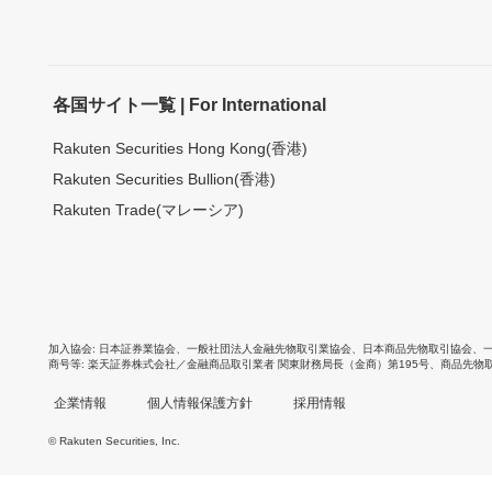
各国サイト一覧 | For International
Rakuten Securities Hong Kong(香港)
Rakuten Securities Bullion(香港)
Rakuten Trade(マレーシア)
加入協会
日本証券業協会
、
一般社団法人金融先物取引業協会
、
日本商品先物取引協会
、
商号等
楽天証券株式会社／金融商品取引業者 関東財務局長（金商）第195号、商品先物
企業情報
個人情報保護方針
採用情報
© Rakuten Securities, Inc.