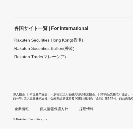
各国サイト一覧 | For International
Rakuten Securities Hong Kong(香港)
Rakuten Securities Bullion(香港)
Rakuten Trade(マレーシア)
加入協会
日本証券業協会
、
一般社団法人金融先物取引業協会
、
日本商品先物取引協会
、
商号等
楽天証券株式会社／金融商品取引業者 関東財務局長（金商）第195号、商品先物
企業情報
個人情報保護方針
採用情報
© Rakuten Securities, Inc.