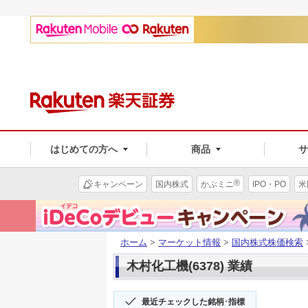
はじめての方へ
商品
®
キャンペーン
国内株式
かぶミニ
IPO・PO
米
ホーム
>
マーケット情報
>
国内株式株価検索
木村化工機(6378) 業績
最近チェックした銘柄･指標