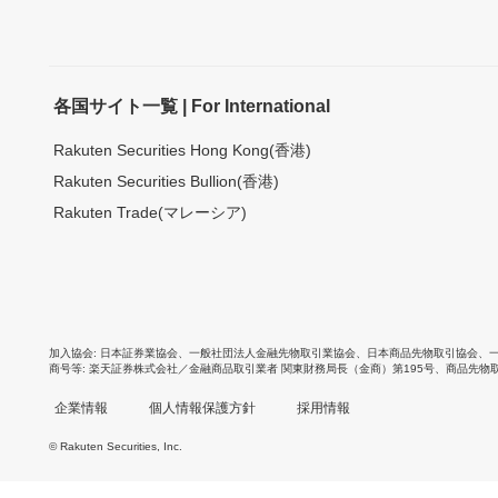
各国サイト一覧 | For International
Rakuten Securities Hong Kong(香港)
Rakuten Securities Bullion(香港)
Rakuten Trade(マレーシア)
加入協会
日本証券業協会
、
一般社団法人金融先物取引業協会
、
日本商品先物取引協会
、
商号等
楽天証券株式会社／金融商品取引業者 関東財務局長（金商）第195号、商品先物
企業情報
個人情報保護方針
採用情報
© Rakuten Securities, Inc.