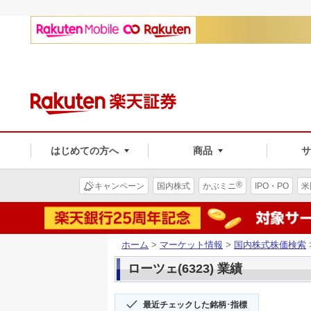
はじめての方へ
商品
®
キャンペーン
国内株式
かぶミニ
IPO・PO
米
ホーム
>
マーケット情報
>
国内株式株価検索
ローツェ(6323) 業績
最近チェックした銘柄･指標