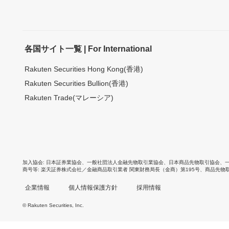
各国サイト一覧 | For International
Rakuten Securities Hong Kong(香港)
Rakuten Securities Bullion(香港)
Rakuten Trade(マレーシア)
加入協会
日本証券業協会
、
一般社団法人金融先物取引業協会
、
日本商品先物取引協会
、
商号等
楽天証券株式会社／金融商品取引業者 関東財務局長（金商）第195号、商品先物
企業情報
個人情報保護方針
採用情報
© Rakuten Securities, Inc.