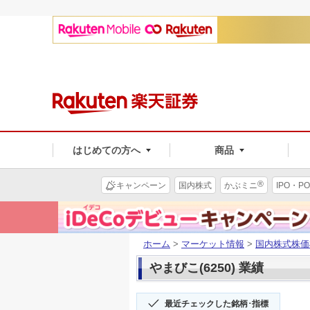
はじめての方へ
商品
®
キャンペーン
国内株式
かぶミニ
IPO・PO
ホーム
>
マーケット情報
>
国内株式株価
やまびこ(6250) 業績
最近チェックした銘柄･指標