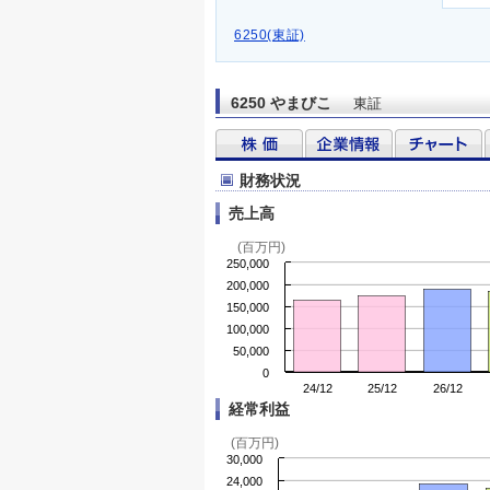
6250(東証)
6250 やまびこ
東証