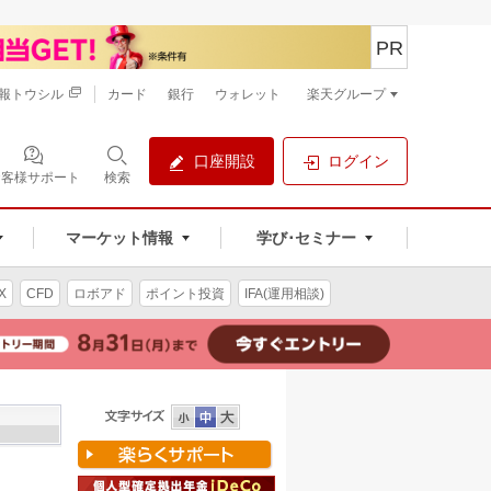
PR
報トウシル
カード
銀行
ウォレット
楽天グループ
口座開設
ログイン
お客様サポート
検索
マーケット情報
学び･セミナー
X
CFD
ロボアド
ポイント投資
IFA(運用相談)