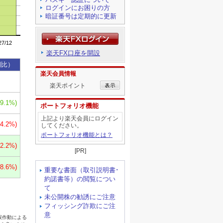
ログインにお困りの方
暗証番号は定期的に更新
楽天FX口座を開設
楽天会員情報
楽天ポイント
ポートフォリオ機能
上記より楽天会員にログイン
してください。
ポートフォリオ機能とは？
[PR]
重要な書面（取引説明書･
約諾書等）の閲覧につい
て
未公開株の勧誘にご注意
フィッシング詐欺にご注
意