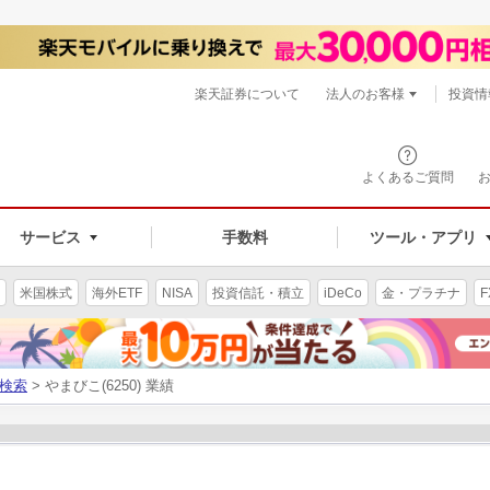
楽天証券について
法人のお客様
投資情
よくあるご質問
サービス
手数料
ツール・アプリ
米国株式
海外ETF
NISA
投資信託・積立
iDeCo
金・プラチナ
F
検索
> やまびこ(6250) 業績