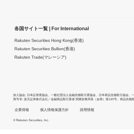
各国サイト一覧 | For International
Rakuten Securities Hong Kong(香港)
Rakuten Securities Bullion(香港)
Rakuten Trade(マレーシア)
加入協会
日本証券業協会
、
一般社団法人金融先物取引業協会
、
日本商品先物取引協会
、
商号等
楽天証券株式会社／金融商品取引業者 関東財務局長（金商）第195号、商品先物
企業情報
個人情報保護方針
採用情報
© Rakuten Securities, Inc.