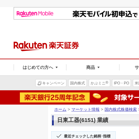
はじめての方へ
商品
®
キャンペーン
国内株式
かぶミニ
IPO・PO
米
ホーム
>
マーケット情報
>
国内株式株価検索
日東工器(6151) 業績
最近チェックした銘柄･指標