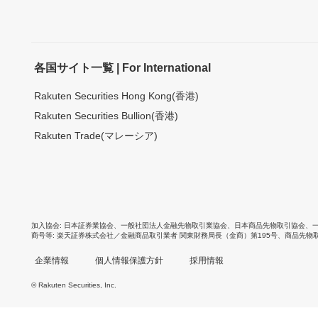
各国サイト一覧 | For International
Rakuten Securities Hong Kong(香港)
Rakuten Securities Bullion(香港)
Rakuten Trade(マレーシア)
加入協会
日本証券業協会
、
一般社団法人金融先物取引業協会
、
日本商品先物取引協会
、
商号等
楽天証券株式会社／金融商品取引業者 関東財務局長（金商）第195号、商品先物
企業情報
個人情報保護方針
採用情報
© Rakuten Securities, Inc.