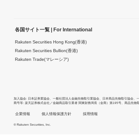
各国サイト一覧 | For International
Rakuten Securities Hong Kong(香港)
Rakuten Securities Bullion(香港)
Rakuten Trade(マレーシア)
加入協会
日本証券業協会
、
一般社団法人金融先物取引業協会
、
日本商品先物取引協会
、
商号等
楽天証券株式会社／金融商品取引業者 関東財務局長（金商）第195号、商品先物
企業情報
個人情報保護方針
採用情報
© Rakuten Securities, Inc.