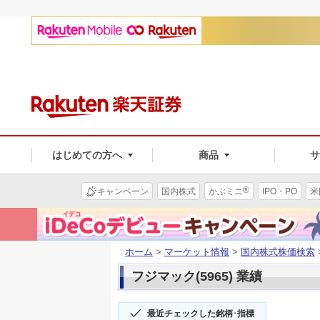
はじめての方へ
商品
®
キャンペーン
国内株式
かぶミニ
IPO・PO
米
ホーム
>
マーケット情報
>
国内株式株価検索
フジマック(5965) 業績
最近チェックした銘柄･指標