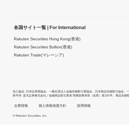
各国サイト一覧 | For International
Rakuten Securities Hong Kong(香港)
Rakuten Securities Bullion(香港)
Rakuten Trade(マレーシア)
加入協会
日本証券業協会
、
一般社団法人金融先物取引業協会
、
日本商品先物取引協会
、
商号等
楽天証券株式会社／金融商品取引業者 関東財務局長（金商）第195号、商品先物
企業情報
個人情報保護方針
採用情報
© Rakuten Securities, Inc.