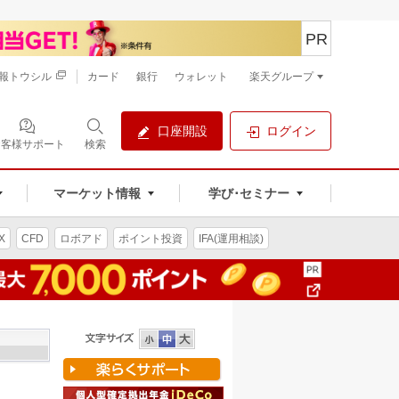
PR
報トウシル
カード
銀行
ウォレット
楽天グループ
口座開設
ログイン
お客様サポート
検索
マーケット情報
学び･セミナー
X
CFD
ロボアド
ポイント投資
IFA(運用相談)