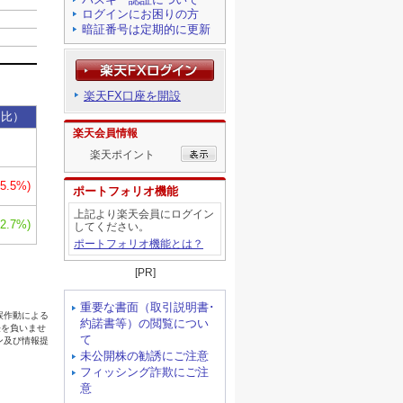
ログインにお困りの方
暗証番号は定期的に更新
楽天FX口座を開設
楽天会員情報
楽天ポイント
ポートフォリオ機能
上記より楽天会員にログイン
してください。
ポートフォリオ機能とは？
[PR]
重要な書面（取引説明書･
約諾書等）の閲覧につい
て
未公開株の勧誘にご注意
フィッシング詐欺にご注
意