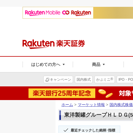
はじめての方へ
商品
®
キャンペーン
国内株式
かぶミニ
IPO・PO
ホーム
>
マーケット情報
>
国内株式株価
東洋製罐グループＨＬＤＧ(59
最近チェックした銘柄･指標