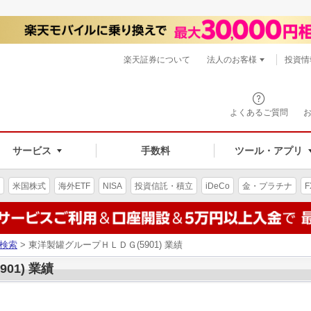
楽天証券について
法人のお客様
投資情
よくあるご質問
サービス
手数料
ツール・アプリ
米国株式
海外ETF
NISA
投資信託・積立
iDeCo
金・プラチナ
F
検索
> 東洋製罐グループＨＬＤＧ(5901) 業績
01) 業績