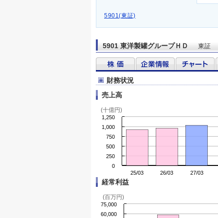
5901(東証)
5901 東洋製罐グループＨＤ
東証