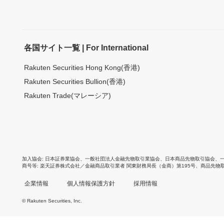
各国サイト一覧 | For International
Rakuten Securities Hong Kong(香港)
Rakuten Securities Bullion(香港)
Rakuten Trade(マレーシア)
加入協会
日本証券業協会
、
一般社団法人金融先物取引業協会
、
日本商品先物取引協会
、
商号等
楽天証券株式会社／金融商品取引業者 関東財務局長（金商）第195号、商品先物
企業情報
個人情報保護方針
採用情報
© Rakuten Securities, Inc.