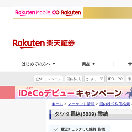
はじめての方へ
商品
®
キャンペーン
国内株式
かぶミニ
IPO・PO
米
ホーム
>
マーケット情報
>
国内株式株価検索
タツタ電線(5809) 業績
最近チェックした銘柄･指標