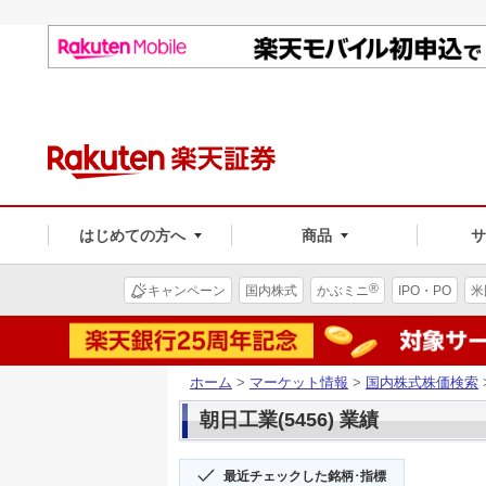
はじめての方へ
商品
®
キャンペーン
国内株式
かぶミニ
IPO・PO
米
ホーム
>
マーケット情報
>
国内株式株価検索
朝日工業(5456) 業績
最近チェックした銘柄･指標