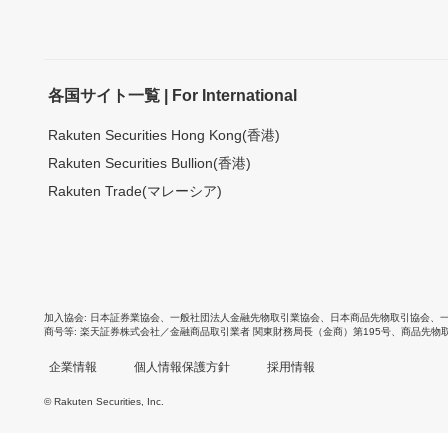
各国サイト一覧 | For International
Rakuten Securities Hong Kong(香港)
Rakuten Securities Bullion(香港)
Rakuten Trade(マレーシア)
加入協会
日本証券業協会
、
一般社団法人金融先物取引業協会
、
日本商品先物取引協会
、
商号等
楽天証券株式会社／金融商品取引業者 関東財務局長（金商）第195号、商品先物
企業情報
個人情報保護方針
採用情報
© Rakuten Securities, Inc.