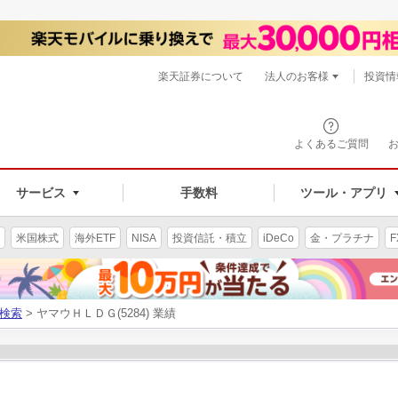
楽天証券について
法人のお客様
投資情
よくあるご質問
サービス
手数料
ツール・アプリ
米国株式
海外ETF
NISA
投資信託・積立
iDeCo
金・プラチナ
F
検索
> ヤマウＨＬＤＧ(5284) 業績