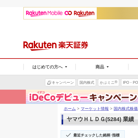
はじめての方へ
商品
®
キャンペーン
国内株式
かぶミニ
IPO・PO
ホーム
>
マーケット情報
>
国内株式株価
ヤマウＨＬＤＧ(5284) 業績
最近チェックした銘柄･指標