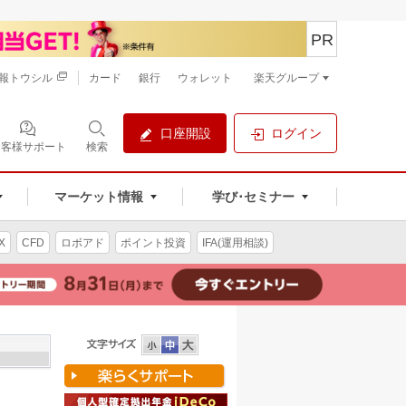
PR
報トウシル
カード
銀行
ウォレット
楽天グループ
口座開設
ログイン
お客様サポート
検索
マーケット情報
学び･セミナー
X
CFD
ロボアド
ポイント投資
IFA(運用相談)