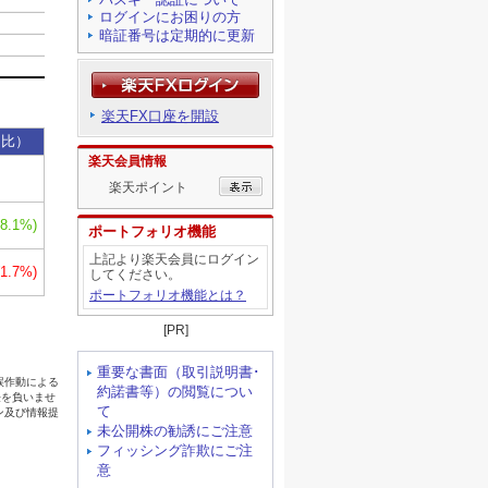
ログインにお困りの方
暗証番号は定期的に更新
楽天FX口座を開設
楽天会員情報
楽天ポイント
ポートフォリオ機能
上記より楽天会員にログイン
してください。
ポートフォリオ機能とは？
[PR]
重要な書面（取引説明書･
約諾書等）の閲覧につい
て
未公開株の勧誘にご注意
フィッシング詐欺にご注
意