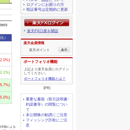
ログインにお困りの方
暗証番号は定期的に更新
楽天FX口座を開設
楽天会員情報
楽天ポイント
ポートフォリオ機能
上記より楽天会員にログイン
してください。
ポートフォリオ機能とは？
[PR]
重要な書面（取引説明書･
約諾書等）の閲覧につい
て
未公開株の勧誘にご注意
フィッシング詐欺にご注
意