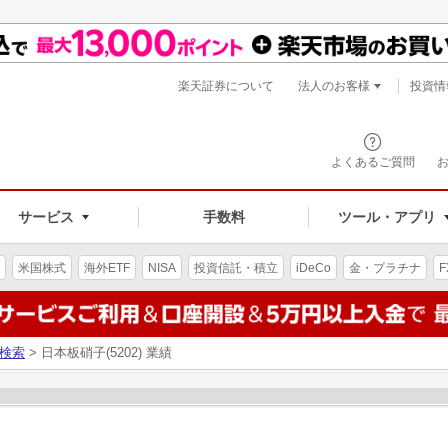
楽天証券について
法人のお客様
投資情
よくあるご質問
サービス
手数料
ツール・アプリ
米国株式
海外ETF
NISA
投資信託・積立
iDeCo
金・プラチナ
F
検索
> 日本板硝子(5202) 業績