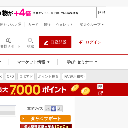
PR
報トウシル
カード
銀行
ウォレット
楽天グループ
口座開設
ログイン
お客様サポート
検索
マーケット情報
学び･セミナー
X
CFD
ロボアド
ポイント投資
IFA(運用相談)