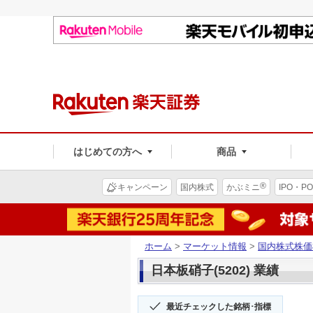
はじめての方へ
商品
®
キャンペーン
国内株式
かぶミニ
IPO・PO
ホーム
>
マーケット情報
>
国内株式株価
日本板硝子(5202) 業績
最近チェックした銘柄･指標