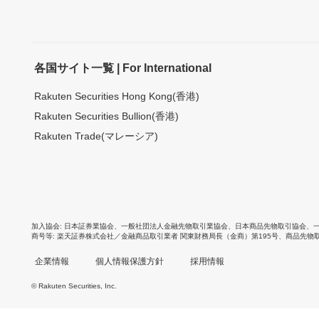
各国サイト一覧 | For International
Rakuten Securities Hong Kong(香港)
Rakuten Securities Bullion(香港)
Rakuten Trade(マレーシア)
加入協会
日本証券業協会
、
一般社団法人金融先物取引業協会
、
日本商品先物取引協会
、
商号等
楽天証券株式会社／金融商品取引業者 関東財務局長（金商）第195号、商品先物
企業情報
個人情報保護方針
採用情報
© Rakuten Securities, Inc.