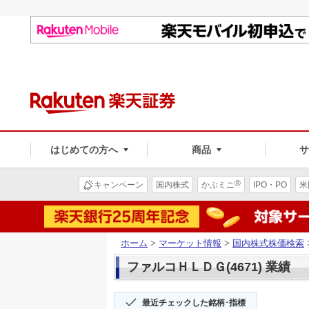
はじめての方へ
商品
®
キャンペーン
国内株式
かぶミニ
IPO・PO
米
ホーム
>
マーケット情報
>
国内株式株価検索
ファルコＨＬＤＧ(4671) 業績
最近チェックした銘柄･指標