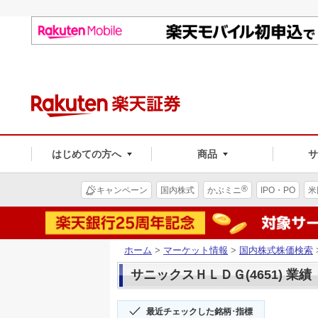
はじめての方へ
商品
®
キャンペーン
国内株式
かぶミニ
IPO・PO
米
ホーム
>
マーケット情報
>
国内株式株価検索
サニックスＨＬＤＧ(4651) 業績
最近チェックした銘柄･指標