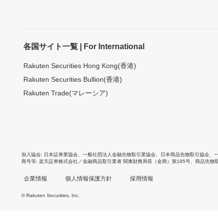
各国サイト一覧 | For International
Rakuten Securities Hong Kong(香港)
Rakuten Securities Bullion(香港)
Rakuten Trade(マレーシア)
加入協会
日本証券業協会
、
一般社団法人金融先物取引業協会
、
日本商品先物取引協会
、
商号等
楽天証券株式会社／金融商品取引業者 関東財務局長（金商）第195号、商品先物
企業情報
個人情報保護方針
採用情報
© Rakuten Securities, Inc.