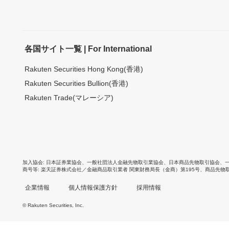
各国サイト一覧 | For International
Rakuten Securities Hong Kong(香港)
Rakuten Securities Bullion(香港)
Rakuten Trade(マレーシア)
加入協会
日本証券業協会
、
一般社団法人金融先物取引業協会
、
日本商品先物取引協会
、
商号等
楽天証券株式会社／金融商品取引業者 関東財務局長（金商）第195号、商品先物
企業情報
個人情報保護方針
採用情報
© Rakuten Securities, Inc.