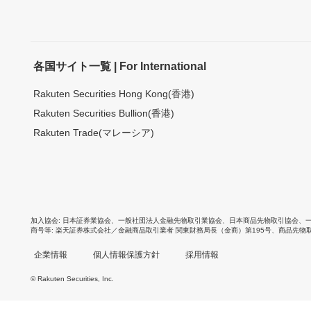
各国サイト一覧 | For International
Rakuten Securities Hong Kong(香港)
Rakuten Securities Bullion(香港)
Rakuten Trade(マレーシア)
加入協会
日本証券業協会
、
一般社団法人金融先物取引業協会
、
日本商品先物取引協会
、
商号等
楽天証券株式会社／金融商品取引業者 関東財務局長（金商）第195号、商品先物
企業情報
個人情報保護方針
採用情報
© Rakuten Securities, Inc.