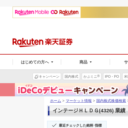
はじめての方へ
商品
®
キャンペーン
国内株式
かぶミニ
IPO・PO
米
ホーム
>
マーケット情報
>
国内株式株価検索
インテージＨＬＤＧ(4326) 業績
最近チェックした銘柄･指標