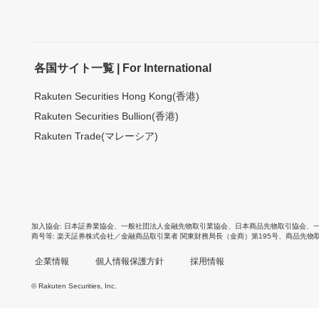
各国サイト一覧 | For International
Rakuten Securities Hong Kong(香港)
Rakuten Securities Bullion(香港)
Rakuten Trade(マレーシア)
加入協会
日本証券業協会
、
一般社団法人金融先物取引業協会
、
日本商品先物取引協会
、
商号等
楽天証券株式会社／金融商品取引業者 関東財務局長（金商）第195号、商品先物
企業情報
個人情報保護方針
採用情報
© Rakuten Securities, Inc.