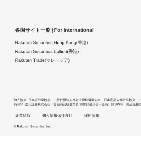
各国サイト一覧 | For International
Rakuten Securities Hong Kong(香港)
Rakuten Securities Bullion(香港)
Rakuten Trade(マレーシア)
加入協会
日本証券業協会
、
一般社団法人金融先物取引業協会
、
日本商品先物取引協会
、
商号等
楽天証券株式会社／金融商品取引業者 関東財務局長（金商）第195号、商品先物
企業情報
個人情報保護方針
採用情報
© Rakuten Securities, Inc.