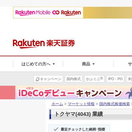
はじめての方へ
商品
®
キャンペーン
国内株式
かぶミニ
IPO・PO
米
ホーム
>
マーケット情報
>
国内株式株価検索
トクヤマ(4043) 業績
最近チェックした銘柄･指標