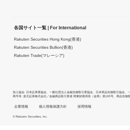
各国サイト一覧 | For International
Rakuten Securities Hong Kong(香港)
Rakuten Securities Bullion(香港)
Rakuten Trade(マレーシア)
加入協会
日本証券業協会
、
一般社団法人金融先物取引業協会
、
日本商品先物取引協会
、
商号等
楽天証券株式会社／金融商品取引業者 関東財務局長（金商）第195号、商品先物
企業情報
個人情報保護方針
採用情報
© Rakuten Securities, Inc.