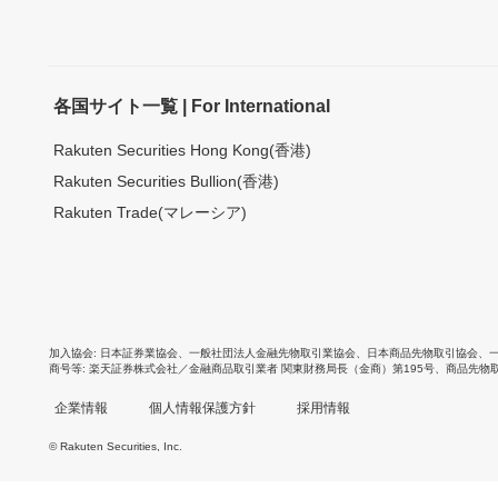
各国サイト一覧 | For International
Rakuten Securities Hong Kong(香港)
Rakuten Securities Bullion(香港)
Rakuten Trade(マレーシア)
加入協会
日本証券業協会
、
一般社団法人金融先物取引業協会
、
日本商品先物取引協会
、
商号等
楽天証券株式会社／金融商品取引業者 関東財務局長（金商）第195号、商品先物
企業情報
個人情報保護方針
採用情報
© Rakuten Securities, Inc.