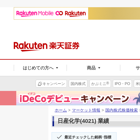
はじめての方へ
商品
®
キャンペーン
国内株式
かぶミニ
IPO・PO
米
ホーム
>
マーケット情報
>
国内株式株価検索
日産化学(4021) 業績
最近チェックした銘柄･指標